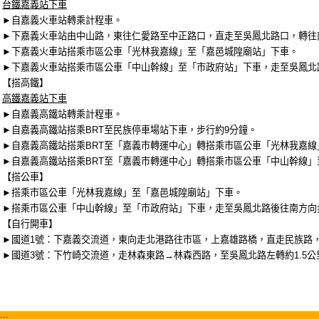
台鐵嘉義站下車
►自嘉義火車站轉乘計程車。
►下嘉義火車站由中山路，東往仁愛路至中正路口，直走至吳鳳北路口，轉往南
►下嘉義火車站搭乘市區公車「光林我嘉線」至「嘉邑城隍廟站」下車。
►下嘉義火車站搭乘市區公車「中山幹線」至「市政府站」下車，走至吳鳳北
【搭高鐵】
高鐵嘉義站下車
►自嘉義高鐵站轉乘計程車。
►自嘉義高鐵站搭乘BRT至民族停車場站下車，步行約9分鐘。
►自嘉義高鐵站搭乘BRT至「嘉義市轉運中心」轉搭乘市區公車「光林我嘉
►自嘉義高鐵站搭乘BRT至「嘉義市轉運中心」轉搭乘市區公車「中山幹線」
【搭公車】
►
搭乘市區公車「光林我嘉線」至「嘉邑城隍廟站」下車。
►搭乘市區公車「中山幹線」至「市政府站」下車，走至吳鳳北路後往南方向
【自行開車】
►國道1號：下嘉義交流道，東向走北港路往市區，上嘉雄路橋，直走民族路
►國道3號：下竹崎交流道，走林森東路→林森西路，至吳鳳北路左轉約1.5
:::