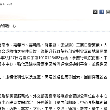
務
>
沿革
合服務中心
臺南市、嘉義市、嘉義縣、屏東縣、澎湖縣）工商日漸繁榮，人
洽公或陳情之案件日增，為提升行政院各部會對雲嘉南地區民眾
3月27日院臺綜字第1010126483號函，參照行政院南部、中
設本中心，強化及建構雲嘉南區域溝通協調機制平台，並促進區
性、服務便利性以及臺鐵、高速公路匯集等因素，因而擇定設置
國及移民署服務站、外交部雲嘉南辦事處合署辦公單位由本中心
依中心設置要點規定，任務編組（屬內部組織；中心具指揮監督
財政、內政、客家、文化、工商、交通、衛福、教育、勞工、環