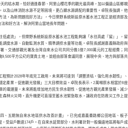
20天的枯水期，恰好適逢春節、阿里山櫻花季的觀光最高峰，加以偏遠山區鄉親
，以及山林消防水源不足等困境，更凸顯水源調配的重要性。卓院長強調，他
方法，為新問題找好方法」，今日樂野系統新設原水蓄水池工程正是經濟部及
方法和好方法，解決阿里山當地長年問題。
往低處流」，但樂野系統新設原水蓄水池工程能夠讓「水往高處『留』」，留
能調度水源、自動監測水質、精準調控水量等功能。卓院長感謝嘉義縣政府與
署、交通部觀光署及台灣自來水公司共同分擔1億7,000萬元的工程經費；同
9,500平方公尺的寶貴土地，並經由部落會議同意，展現中央、地方與部落共
工程預計2028年年底完工啟用，未來將可達到「調豐濟枯，強化用水韌性」、
穩定產業，促進觀光發展」三大目標效益。卓院長表示，2萬噸原水相當於8座
水車的載運量，未來將能增加地方民生供水韌性、促進地方觀光產業發展、減少
生森林火災時，直升機更可直接至蓄水池緊急取水，讓政府在防救災工作上提
第四、五期無自來水地區供水改善計畫」，已完成嘉義番路鄉公田地區、板子
程，受益戶數達174戶。在自來水延管部分，水利署針對一般偏遠地區將每戶成