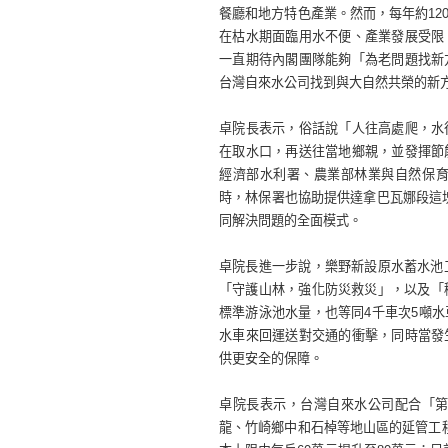
餐廳和地方特色產業。然而，每年約1
在枯水期面臨用水不便、產業發展受限
一直期待內閣團隊能夠「為老問題找新
台灣自來水公司找到與大自然共榮的新
卓院長表示，俗話說「人往高處爬，水
在取水口，再送往當地鄉親，並發揮節
經濟部水利署、農業部林業與自然保育
時，林保署也協助提供達拿巴瓦娜段這塊
同解決問題的全面模式。
卓院長進一步說，樂野新設原水蓄水池
「守護山林，強化防災救災」，以及「
標準游泳池水量，也等同4千車次5噸
水車來回運送對交通的衝擊，同時當發
供更安全的保障。
卓院長表示，台灣自來水公司配合「
龍、竹崎鄉中和石棹等地山區的延管工