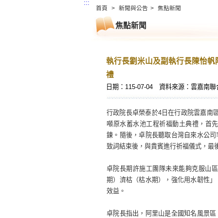
:::
首頁
>
新聞與公告
>
焦點新聞
焦點新聞
執行長劉米山及副執行長陳怡帆
禮
日期：115-07-04
資料來源：雲嘉南聯
行政院長卓榮泰於4日在行政院雲嘉南
噸原水蓄水池工程祈福動土典禮，首
鍊。隨後，卓院長聽取台灣自來水公司
致詞結束後，與貴賓進行祈福儀式，最
卓院長期許施工團隊未來能夠克服山區
期）濟枯（枯水期），強化用水韌性」
效益。
卓院長指出，阿里山是全國知名風景區