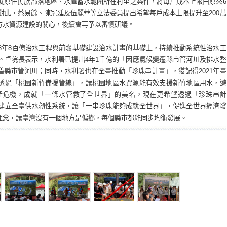
另就原住民族部落地區、水庫蓄水範圍所在村里之案件，將每戶成本上限由原來6
元。對此，蔡易餘、陳冠廷及伍麗華等立法委員提出希望每戶成本上限提升至200萬
方水資源建設的關心，後續會再予以審慎研議。
8年8百億治水工程與前瞻基礎建設治水計畫的基礎上，持續推動系統性治水工
。卓院長表示，水利署已提出4年1千億的「因應氣候變遷縣市管河川及排水整
善縣市管河川；同時，水利署也在全臺推動「珍珠串計畫」，猶記得2021年臺
透過「桃園新竹備援管線」，讓桃園地區水資源能有效支援新竹地區用水，避
產危機，成就「一條水管救了全世界」的美名，現在更希望透過「珍珠串計
建立全臺供水韌性系統，讓「一串珍珠能夠成就全世界」，促進全世界經濟發
理念，讓臺灣沒有一個地方是偏鄉，每個縣市都能同步均衡發展。