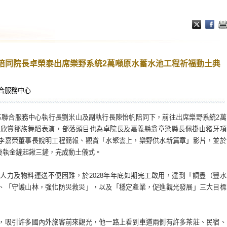
陪同院長卓榮泰出席樂野系統2萬噸原水蓄水池工程祈福動土典
合服務中心
區聯合服務中心執行長劉米山及副執行長陳怡帆陪同下，前往出席樂野系統2萬
先欣賞鄒族舞蹈表演，部落頭目也為卓院長及嘉義縣翁章梁縣長佩掛山豬牙項
李嘉榮董事長說明工程簡報、觀賞「水聚雲上，樂野供水新篇章」影片，並於
後執金鏟起鍬三鏟，完成動土儀式。
人力及物料運送不便困難，於2028年年底如期完工啟用，達到「調豐（豐水
、「守護山林，強化防災救災」，以及「穩定產業，促進觀光發展」三大目標
，吸引許多國內外旅客前來觀光，他一路上看到車道兩側有許多茶莊、民宿、