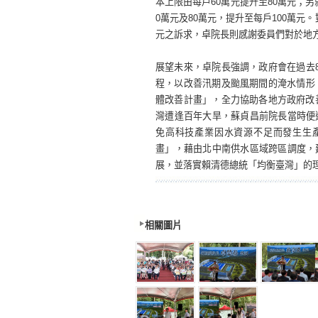
本上限由每戶60萬元提升至80萬元；
0萬元及80萬元，提升至每戶100萬
元之訴求，卓院長則感謝委員們對於地
展望未來，卓院長強調，政府會在過去
程，以改善汛期及颱風期間的淹水情形
體改善計畫」，全力協助各地方政府改
灣遭逢百年大旱，蘇貞昌前院長當時便
免高科技產業因水資源不足而發生生
畫」，藉由北中南供水區域跨區調度，
展，並落實賴清德總統「均衡臺灣」的
相關圖片