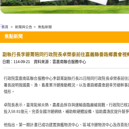
:::
首頁
>
新聞與公告
>
焦點新聞
焦點新聞
副執行長李碧菁陪同行政院長卓榮泰前往嘉義縣番路鄉農會視
日期：114-09-21
資料來源：雲嘉南聯合服務中心
行政院雲嘉南區聯合服務中心李碧菁副執行長21日陪同行政院長卓榮泰前
署長說明我國農、漁、畜產業冷鏈推動概況，以及番路鄉農會趙幸芳總幹事
情形。
卓院長表示，臺灣氣候炎熱，農產品保存與運輸面臨嚴峻挑戰，行政院已核定
投入58.81億元，完善全國冷鏈網絡，補助軟硬體設備，協助農漁民提升競
他指出，第一期計畫已成功建置旗艦物流中心、區域冷鏈物流中心及改善批