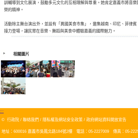
訓輔導到文化展演，鼓勵多元文化的互相理解與尊重。她肯定嘉義市將音樂
榮的精神。
活動除主舞台演出外，並設有「異國美食市集」，邀集越南、印尼、菲律賓
接力登場，讓民眾在音樂、舞蹈與美食中體驗嘉義的國際魅力。
相關圖片
:::
©
行政院
/
聯絡我們
/
隱私權及網站安全政策
/
政府網站資料開放宣告
地址：600016 嘉義市吳鳳北路184號2樓 電話：05-2227009 傳真：05-2225